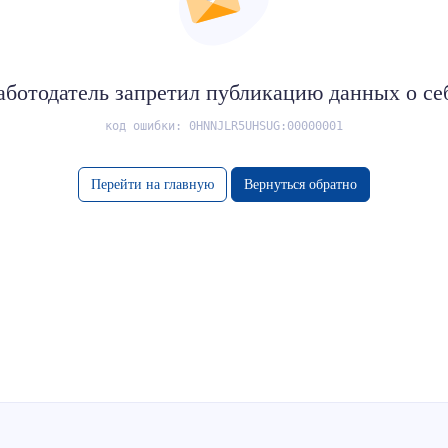
аботодатель запретил публикацию данных о се
код ошибки: 0HNNJLR5UHSUG:00000001
Перейти на главную
Вернуться обратно