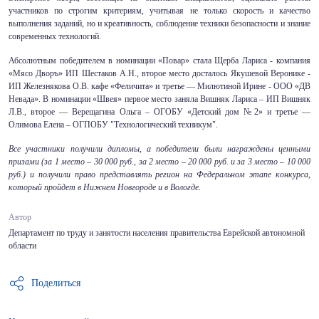
участников по строгим критериям, учитывая не только скорость и качество
выполнения заданий, но и креативность, соблюдение техники безопасности и знание
современных технологий.
Абсолютным победителем в номинации «Повар» стала Щерба Лариса - компания
«Мясо Дворъ» ИП Шестаков А.Н., второе место досталось Якушевой Веронике -
ИП Железнякова О.В. кафе «Феличита» и третье — Милютиной Ирине - ООО «ДВ
Невада». В номинации «Швея» первое место заняла Вишняк Лариса – ИП Вишняк
Л.В., второе — Верещагина Ольга – ОГОБУ «Детский дом №2» и третье —
Олимова Елена – ОГПОБУ "Технологический техникум".
Все участники получили дипломы, а победители были награждены ценными
призами (за 1 место – 30 000 руб., за 2 место – 20 000 руб. и за 3 место – 10 000
руб.) и получили право представлять регион на Федеральном этапе конкурса,
который пройдет в Нижнем Новгороде и в Вологде.
Автор
Департамент по труду и занятости населения правительства Еврейской автономной
области
Поделиться