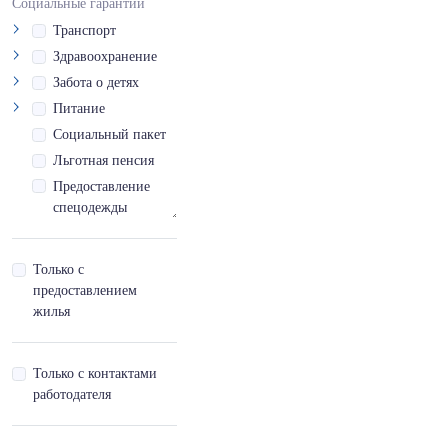
Социальные гарантии
Tm
Транспорт
Высококвалифицированный
Здравоохранение
специалист
Забота о детях
Вьетнамский
Питание
Социальный пакет
Вьетнамский,базовый
Льготная пенсия
- A
Предоставление
спецодежды
Вьетнамский,продвинутый
- С
Инфраструктурная
доступность
Только с
Вьетнамский,продвинутый
Отпуск за выслугу
предоставлением
- С,готовность пройти
лет
жилья
собеседование
Дополнительный
отпуск
Вьетнамский,продвинутый
Только с контактами
- С,синхронный перевод
работодателя
Вьетнамский,продвинутый