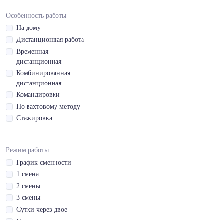
удостоверение кат.
банковская
B1
Особенность работы
деятельность
Водительское
На дому
Бытовое
удостоверение кат.
Дистанционная работа
обслуживание
BE
Временная
населения
Водительское
дистанционная
Защита
удостоверение кат.
Комбинированная
государства и
C
дистанционная
личности
Водительское
Командировки
Профессии, общие
удостоверение кат.
По вахтовому методу
для всех сфер
C1
деятельности
Стажировка
Водительское
Должности
удостоверение кат.
специалистов,
C1E
Режим работы
общие для всех
Водительское
сфер деятельности
График сменности
удостоверение кат.
1 смена
CE
2 смены
Водительское
3 смены
удостоверение кат.
Сутки через двое
D