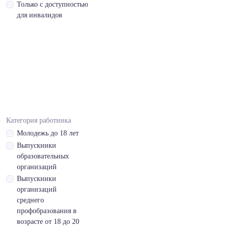
- С,чтение
Только с доступностью
профессиональной
для инвалидов
литературы
Вьетнамский,средний
- B
Вьетнамский,средний
- B,готовность
пройти
собеседование
Категория работника
Молодежь до 18 лет
Вьетнамский,средний
Выпускники
- B,чтение
образовательных
профессиональной
организаций
литературы
Выпускники
организаций
Дисциплинированность
среднего
Допуск на
профобразования в
перевозку
возрасте от 18 до 20
опасных грузов