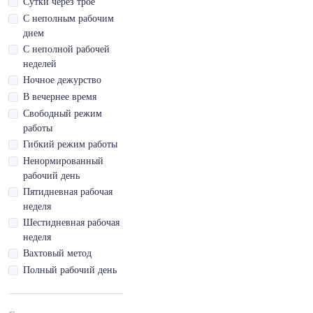
Сутки через трое
Водительское
С неполным рабочим
удостоверение кат.
днем
D1
С неполной рабочей
Водительское
неделей
удостоверение кат.
Ночное дежурство
D1E
В вечернее время
Водительское
Свободный режим
удостоверение кат.
работы
DE
Гибкий режим работы
Водительское
Ненормированный
удостоверение кат.
рабочий день
E
Пятидневная рабочая
Водительское
неделя
удостоверение кат.
Шестидневная рабочая
M
неделя
Водительское
Вахтовый метод
удостоверение кат.
Tb
Полный рабочий день
Водительское
удостоверение кат.