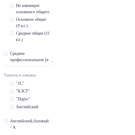
Не имеющие
основного общего
Основное общее
(9 кл.)
Среднее общее (11
кл.)
Среднее
профессиональное (в
т.ч. начальное
профессиональное)
Умения и навыки
Высшее
"1С"
Послевузовское
"БЭСТ"
профессиональное
"Парус"
Английский
Английский,базовый
- A